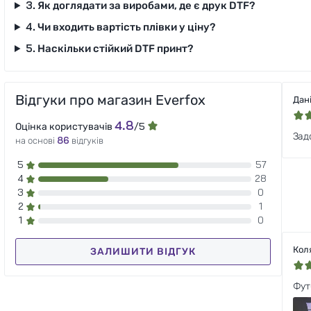
3. Як доглядати за виробами, де є друк DTF?
4. Чи входить вартість плівки у ціну?
5. Наскільки стійкий DTF принт?
Відгуки про магазин Everfox
Дані
4.8
Оцінка користувачів
/5
Зад
на основі
86
відгуків
5
57
4
28
3
0
2
1
1
0
Кол
ЗАЛИШИТИ ВІДГУК
Фут