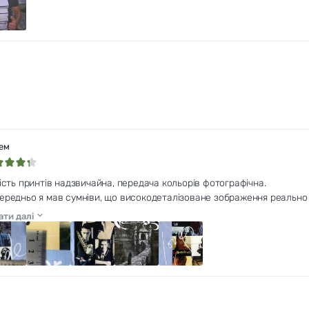
ем
кість принтів надзвичайна, передача кольорів фотографічна.
ередньо я мав сумніви, що високодеталізоване зображення реально п
нівів позбавив.
ати далі
йдрібніші деталі, і найтонші шрифти, і контури в 1(!) піксель - все ві
имав на тканині на 98% те, що бачив на моніторі.