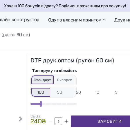
Хочеш 100 бонусів відразу? Поділись враженням про покупку!
лайн конструктор
Одяг з власним принтом
Друк н
 (рулон 60 см)
DTF друк оптом (рулон 60 см)
Тип друку та кількість
Стандарт
Експрес
100
50
20
10
5
380
₴
240
₴
ЗАМОВИТИ