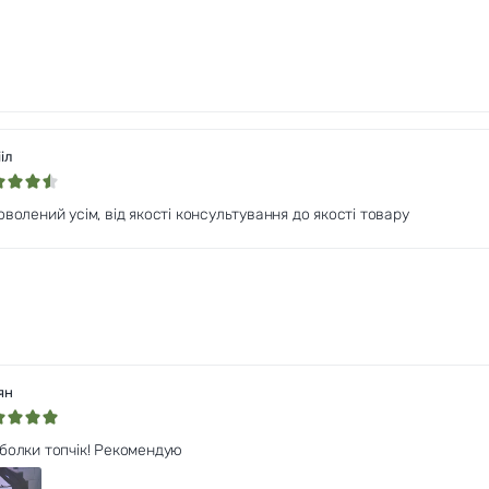
іл
оволений усім, від якості консультування до якості товару
ян
болки топчік! Рекомендую