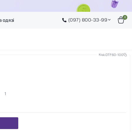
0
(097) 800-33-99
а одязі
Код:
DTF60-100
1