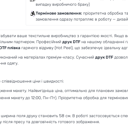
випадку виробничого браку)
Термінове замовлення:
пріоритетна обробка та 
замовлення одразу потрапляє в роботу — дизайн
табувати ваше текстильне виробництво з гарантією якості. Якщо в
абільним партнером. Професійний
друк DTF
на нашому обладнанні г
DTF плівка
гарячого відриву (Hot Peel), що забезпечує ідеальну ад
виконаний на матеріалах преміум-класу. Сучасний
друк DTF
дозволя
ня одягу.
співвідношення ціни і швидкості:
дження макету. Найвигідніша ціна, оптимально для планових замов
ення макету до 12:00, Пн–Пт). Пріоритетна обробка для термінови
ширина поля друку становить 58 см. В роботі застосовується спе
у після пресу та довговічність готового зображення.