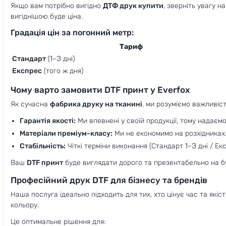
Якщо вам потрібно вигідно
ДТФ друк купити
, зверніть увагу 
вигіднішою буде ціна.
Градація цін за погонний метр:
Тариф
Стандарт
(1–3 дні)
Експрес
(того ж дня)
Чому варто замовити DTF принт у Everfox
Як сучасна
фабрика друку на тканині
, ми розуміємо важливіст
Гарантія якості:
Ми впевнені у своїй продукції, тому надаємо
Матеріали преміум-класу:
Ми не економимо на розхідниках.
Стабільність:
Чіткі терміни виконання (Стандарт 1–3 дні / Е
Ваш
DTF принт
буде виглядати дорого та презентабельно на б
Професійний друк DTF для бізнесу та брендів
Наша послуга ідеально підходить для тих, хто цінує час та які
кольору.
Це оптимальне рішення для: