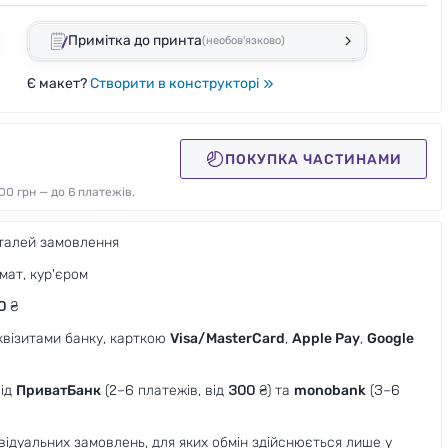
Примітка до принта
(необов'язково)
Є макет?
Створити в конструкторі
ПОКУПКА ЧАСТИНАМИ
00 грн — до 6 платежів.
талей замовлення
мат, кур'єром
0
₴
еквізитами банку, карткою
Visa/MasterCard
,
Apple Pay
,
Google
від
ПриватБанк
(2–6 платежів, від
300
₴) та
monobank
(3–6
ивідуальних замовлень, для яких обмін здійснюється лише у