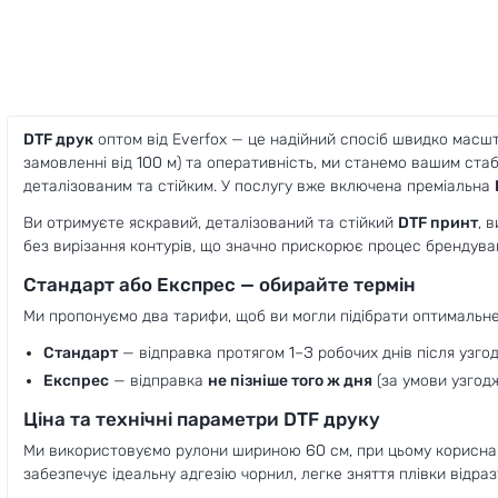
DTF друк
оптом від Everfox — це надійний спосіб швидко масш
замовленні від 100 м) та оперативність, ми станемо вашим ст
деталізованим та стійким. У послугу вже включена преміальна
Ви отримуєте яскравий, деталізований та стійкий
DTF принт
, 
без вирізання контурів, що значно прискорює процес брендуван
Стандарт або Експрес — обирайте термін
Ми пропонуємо два тарифи, щоб ви могли підібрати оптимальне 
Стандарт
— відправка протягом 1–3 робочих днів після узго
Експрес
— відправка
не пізніше того ж дня
(за умови узгодж
Ціна та технічні параметри DTF друку
Ми використовуємо рулони шириною 60 см, при цьому корисна 
забезпечує ідеальну адгезію чорнил, легке зняття плівки відраз