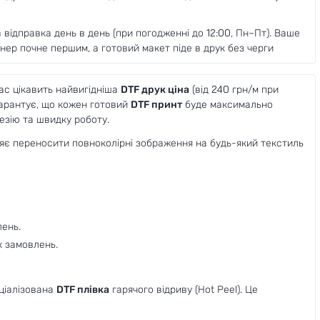
відправка день в день (при погодженні до 12:00, Пн–Пт). Ваше
ер почне першим, а готовий макет піде в друк без черги
ас цікавить найвигідніша
DTF друк ціна
(від 240 грн/м при
арантує, що кожен готовий
DTF принт
буде максимально
гезію та швидку роботу.
є переносити повноколірні зображення на будь-який текстиль
лень.
х замовлень.
ціалізована
DTF плівка
гарячого відриву (Hot Peel). Це