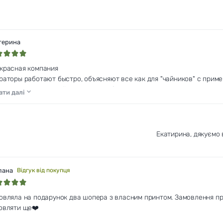
терина
красная компания
раторы работают быстро, объясняют все как для "чайников" с прим
ество печати достойное, цена вообще огонь
ати далі
Екатирина, дякуємо 
лана
Відгук від покупця
овляла на подарунок два шопера з власним принтом. Замовлення прий
овляти ще❤️