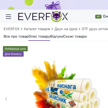
Он
ХІТ
EVERFOX
Каталог товарів
Друк на одязі
DTF друк оптом
Все про товар
Опис товару
Відгуки
Схожі товари
Найкраща ціна
Для бізнесу