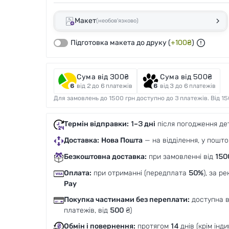
Макет
(необов'язково)
Підготовка макета до друку
(
+
100
₴
)
Сума від 300₴
Сума від 500₴
від 2 до 6 платежів
від 3 до 6 платежів
Для замовлень до 1500 грн доступно до 3 платежів. Від 15
Термін відправки:
1–3 дні
після погодження де
Доставка:
Нова Пошта
— на відділення, у пошто
Безкоштовна доставка:
при замовленні від
150
Оплата:
при отриманні (передплата
50%
), за р
Pay
Покупка частинами без переплати:
доступна 
платежів, від
500
₴)
Обмін і повернення:
протягом
14
днів (крім інд