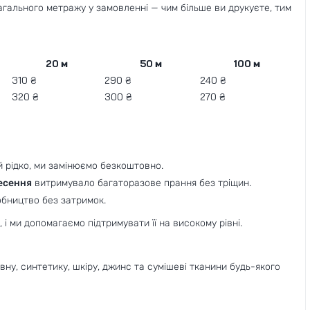
агального метражу у замовленні — чим більше ви друкуєте, тим
20 м
50 м
100 м
310 ₴
290 ₴
240 ₴
320 ₴
300 ₴
270 ₴
ай рідко, ми замінюємо безкоштовно.
есення
витримувало багаторазове прання без тріщин.
обництво без затримок.
і ми допомагаємо підтримувати її на високому рівні.
у, синтетику, шкіру, джинс та сумішеві тканини будь-якого