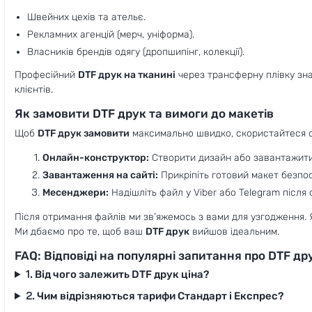
Швейних цехів та ательє.
Рекламних агенцій (мерч, уніформа).
Власників брендів одягу (дропшипінг, колекції).
Професійний
DTF друк на тканині
через трансферну плівку зна
клієнтів.
Як замовити DTF друк та вимоги до макетів
Щоб
DTF друк замовити
максимально швидко, скористайтеся од
Онлайн-конструктор:
Створити дизайн або завантажит
Завантаження на сайті:
Прикріпіть готовий макет безпо
Месенджери:
Надішліть файл у Viber або Telegram після
Після отримання файлів ми зв’яжемось з вами для узгодження
Ми дбаємо про те, щоб ваш
DTF друк
вийшов ідеальним.
FAQ: Відповіді на популярні запитання про DTF др
1. Від чого залежить DTF друк ціна?
2. Чим відрізняються тарифи Стандарт і Експрес?