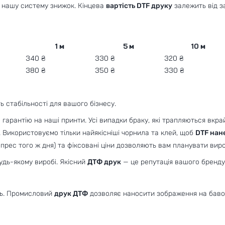
на нашу систему знижок. Кінцева
вартість DTF друку
залежить від з
1 м
5 м
10 м
340 ₴
330 ₴
320 ₴
380 ₴
350 ₴
330 ₴
ь стабільності для вашого бізнесу.
 гарантію на наші принти. Усі випадки браку, які трапляються вкр
 Використовуємо тільки найякісніші чорнила та клей, щоб
DTF нан
кспрес того ж дня) та фіксовані ціни дозволяють вам планувати вир
удь-якому виробі. Якісний
ДТФ друк
— це репутація вашого бренду, 
сть. Промисловий
друк ДТФ
дозволяє наносити зображення на бавовн