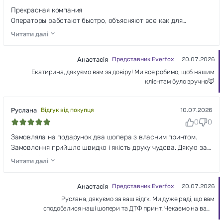
Прекрасная компания
Операторы работают быстро, объясняют все как для
"чайников" с примерами работ
Читати далі
Качество печати достойное, цена вообще огонь
Анастасія
Представник Everfox
20.07.2026
Екатирина, дякуємо вам за довіру! Ми все робимо, щоб нашим
клієнтам було зручно🦊
Руслана
Відгук від покупця
10.07.2026
0
0
Замовляла на подарунок два шопера з власним принтом.
Замовлення прийшло швидко і якість друку чудова. Дякую за
роботу, буду замовляти ще❤️
Читати далі
Анастасія
Представник Everfox
20.07.2026
Руслана, дякуємо за ваш відгк. Ми дуже раді, що вам
сподобалися наші шопери та ДТФ принт. Чекаємо на ваше
повторне замовлення❤