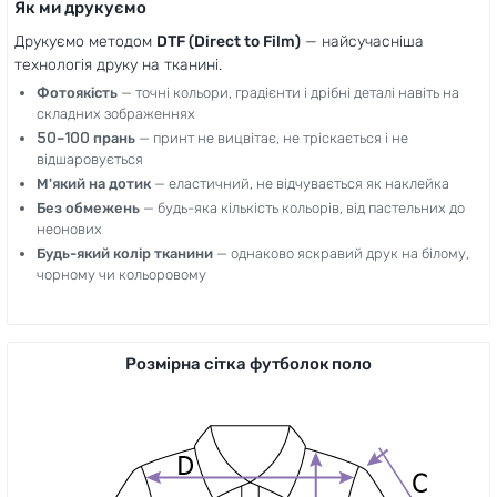
Як ми друкуємо
Друкуємо методом
DTF (Direct to Film)
— найсучасніша
технологія друку на тканині.
Фотоякість
— точні кольори, градієнти і дрібні деталі навіть на
складних зображеннях
50–100 прань
— принт не вицвітає, не тріскається і не
відшаровується
М'який на дотик
— еластичний, не відчувається як наклейка
Без обмежень
— будь-яка кількість кольорів, від пастельних до
неонових
Будь-який колір тканини
— однаково яскравий друк на білому,
чорному чи кольоровому
Розмірна сітка футболок поло