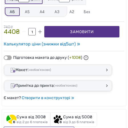
A6
A5
A4
A3
A2
Без
740
₴
440
₴
ЗАМОВИТИ
Калькулятор ціни (знижки від
5
шт)
Підготовка макета до друку
(
+
100
₴
)
Макет
(необов'язково)
Примітка до принта
(необов'язково)
Є макет?
Створити в конструкторі
Сума від 300₴
Сума від 500₴
від 2 до 6 платежів
від 3 до 6 платежів