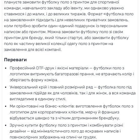
плануєте замовити футболку поло з принтом для спортивної
команди, навчального закладу або івенту, ми однаково уважно
ставимося і до малих, і до великих тиражів. Формат «футболка поло
на замовлення» підходить і для невеликих приватних замовлень,
коли потрібно зробити один-єдиний подарунок із персональним
написом або принтом. Можна замовити футболку поло зі своїм
принтом для бренду, який тільки стартує, або замовити футболку
поло як частину великої колекції одягу поло з принтом на
замовлення для всієї компанії.
Переваги
Професійний DTF-друк і якісні матеріали — футболки поло з
логотипом витримують багаторазові прання, не втрачають колір і
зберігають форму коміра.
Універсальний крій і повний розмірний ряд — футболка поло під
замовлення підійде як для чоловіків, так і для жінок, а вся команда
виглядатиме в єдиному стилі.
Ми орієнтовані на бізнес-клієнтів: виготовлення футболок поло з
логотипом для корпоративних клієнтів, мерчу й франшиз
відбувається швидко та з чітким дотриманням брендбуку.
Зручно купити футболку поло з принтом і комбінувати різні
дизайни — від мінімалістичного лого до яскравих написів і
повноколірних зображень на спині чи грудях.