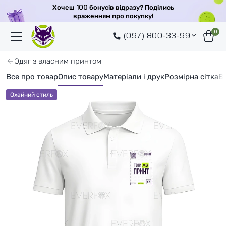
Хочеш 100 бонусів відразу? Поділись
враженням про покупку!
0
(097) 800-33-99
Одяг з власним принтом
Все про товар
Опис товару
Матеріали і друк
Розмірна сітка
В
Охайний стиль