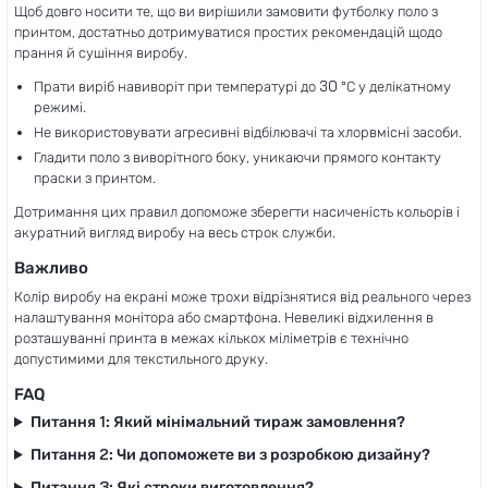
Щоб довго носити те, що ви вирішили замовити футболку поло з
принтом, достатньо дотримуватися простих рекомендацій щодо
прання й сушіння виробу.
Прати виріб навиворіт при температурі до 30 °C у делікатному
режимі.
Не використовувати агресивні відбілювачі та хлорвмісні засоби.
Гладити поло з виворітного боку, уникаючи прямого контакту
праски з принтом.
Дотримання цих правил допоможе зберегти насиченість кольорів і
акуратний вигляд виробу на весь строк служби.
Важливо
Колір виробу на екрані може трохи відрізнятися від реального через
налаштування монітора або смартфона. Невеликі відхилення в
розташуванні принта в межах кількох міліметрів є технічно
допустимими для текстильного друку.
FAQ
Питання 1: Який мінімальний тираж замовлення?
Питання 2: Чи допоможете ви з розробкою дизайну?
Питання 3: Які строки виготовлення?