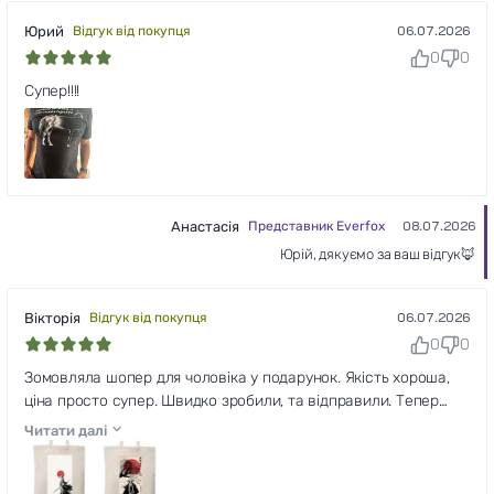
Юрий
Відгук від покупця
06.07.2026
0
0
Супер!!!!
Анастасія
Представник Everfox
08.07.2026
Юрій, дякуємо за ваш відгук🦊
Вікторія
Відгук від покупця
06.07.2026
0
0
Зомовляла шопер для чоловіка у подарунок. Якість хороша,
ціна просто супер. Швидко зробили, та відправили. Тепер
чекаю, коли ж зможу подарувати. Рекомендую!
Читати далі