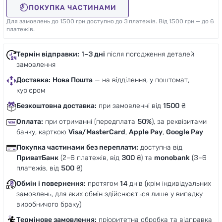
ПОКУПКА ЧАСТИНАМИ
Для замовлень до 1500 грн доступно до 3 платежів. Від 1500 грн — до 6
платежів.
Термін відправки:
1–3 дні
після погодження деталей
замовлення
Доставка:
Нова Пошта
— на відділення, у поштомат,
кур'єром
Безкоштовна доставка:
при замовленні від
1500
₴
Оплата:
при отриманні (передплата
50%
), за реквізитами
банку, карткою
Visa/MasterCard
,
Apple Pay
,
Google Pay
Покупка частинами без переплати:
доступна від
ПриватБанк
(2–6 платежів, від
300
₴) та
monobank
(3–6
платежів, від
500
₴)
Обмін і повернення:
протягом
14
днів (крім індивідуальних
замовлень, для яких обмін здійснюється лише у випадку
виробничого браку)
Термінове замовлення:
пріоритетна обробка та відправка