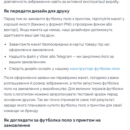
довговічність зображення навіть за активної експлуатації виробу.
Як передати дизайн для друку
Перед тим як замовити футболку поло з принтом, підготуйте макет у
хорошій якості (бажано у форматі PNG з прозорим фоном або
векторі). Якщо макета ще немає, наші дизайнери допоможуть
адаптувати ваші ідеї під друк.
Завантажте макет безпосередньо в картці товару під час
оформлення замовлення.
Надішліть файл у Viber або Telegram — ми закріпимо його за
вашим замовленням.
Створіть дизайн онлайн у нашому
конструкторі футболок поло
Після оформлення заявки ми перевіримо макет, погодимо з вами
розташування й розмір зображення, а потім запустимо футболка
поло на замовлення у виробництво. Для великих тиражів футболки
поло з логотипом можемо запропонувати тестовий зразок перед
основним друком. Так ви точно отримаєте саме той результат,
заради якого планували купити футболку поло з принтом для своєї
команди чи бренду.
Як доглядати за футболка поло з принтом на
замовлення