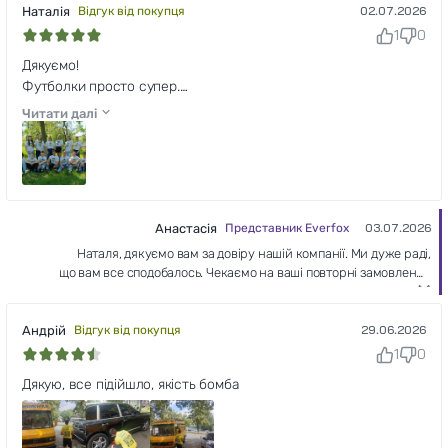
Наталія
Відгук від покупця
02.07.2026
1
0
Дякуємо!
Футболки просто супер.
Швидкий друк і доставка.
Читати далі
Гарна пам'ять для випускників.
Анастасія
Представник Everfox
03.07.2026
Наталя, дякуємо вам за довіру нашій компанії. Ми дуже раді,
що вам все сподобалось. Чекаємо на ваші повторні замовлення
❤🦊
Андрій
Відгук від покупця
29.06.2026
1
0
Дякую, все підійшло, якість бомба