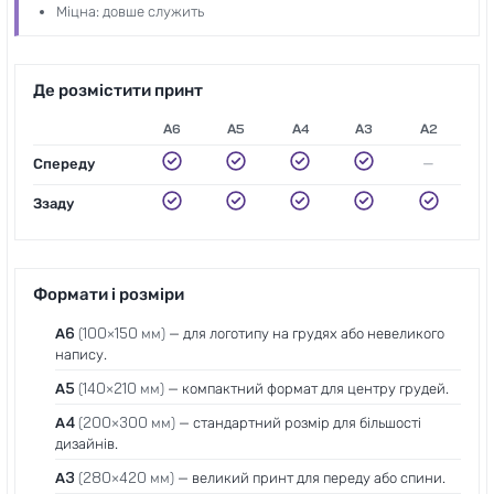
Міцна: довше служить
Де розмістити принт
А6
А5
А4
А3
А2
—
Спереду
Ззаду
Формати і розміри
A6
(100×150 мм)
— для логотипу на грудях або невеликого
напису.
A5
(140×210 мм)
— компактний формат для центру грудей.
A4
(200×300 мм)
— стандартний розмір для більшості
дизайнів.
A3
(280×420 мм)
— великий принт для переду або спини.