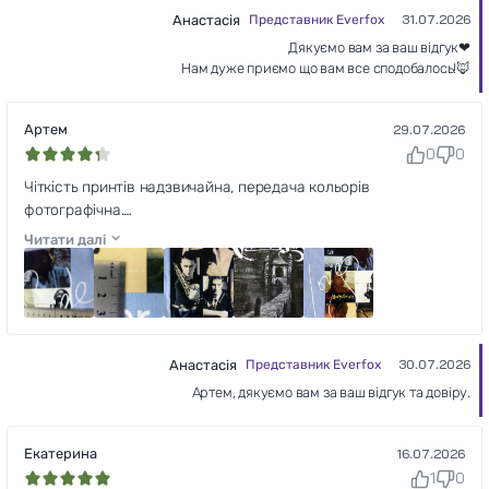
Анастасія
Представник Everfox
31.07.2026
Дякуємо вам за ваш відгук❤
Нам дуже приємо що вам все сподобалось!🦊
Артем
29.07.2026
0
0
Чіткість принтів надзвичайна, передача кольорів
фотографічна.
Попередньо я мав сумніви, що високодеталізоване
Читати далі
зображення реально перенести на одяг без значних втрат
якості. Everfox мене цих сумнівів позбавив.
І найдрібніші деталі, і найтонші шрифти, і контури в 1(!) піксель
- все відтворено бездоганно.
Отримав на тканині на 98% те, що бачив на моніторі.
Анастасія
Представник Everfox
30.07.2026
Артем, дякуємо вам за ваш відгук та довіру.
Екатерина
16.07.2026
1
0