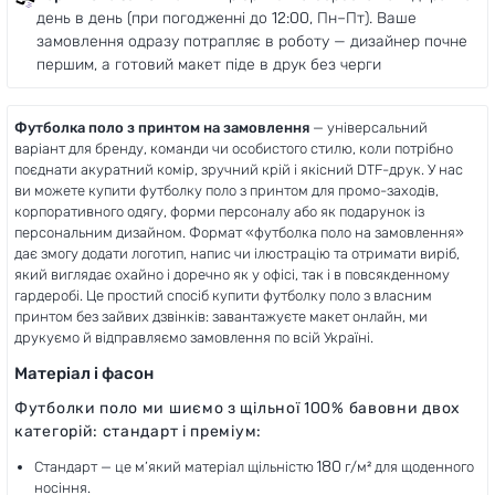
день в день (при погодженні до 12:00, Пн–Пт). Ваше
замовлення одразу потрапляє в роботу — дизайнер почне
першим, а готовий макет піде в друк без черги
Футболка поло з принтом на замовлення
— універсальний
варіант для бренду, команди чи особистого стилю, коли потрібно
поєднати акуратний комір, зручний крій і якісний DTF-друк. У нас
ви можете купити футболку поло з принтом для промо-заходів,
корпоративного одягу, форми персоналу або як подарунок із
персональним дизайном. Формат «футболка поло на замовлення»
дає змогу додати логотип, напис чи ілюстрацію та отримати виріб,
який виглядає охайно і доречно як у офісі, так і в повсякденному
гардеробі. Це простий спосіб купити футболку поло з власним
принтом без зайвих дзвінків: завантажуєте макет онлайн, ми
друкуємо й відправляємо замовлення по всій Україні.
Матеріал і фасон
Футболки поло ми шиємо з щільної 100% бавовни двох
категорій: стандарт і преміум:
Стандарт — це м’який матеріал щільністю 180 г/м² для щоденного
носіння.