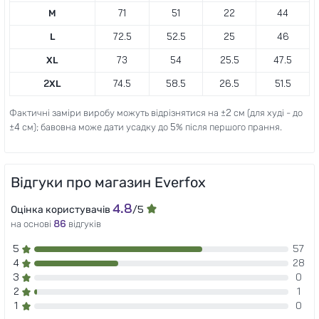
M
71
51
22
44
L
72.5
52.5
25
46
XL
73
54
25.5
47.5
2XL
74.5
58.5
26.5
51.5
Фактичні заміри виробу можуть відрізнятися на ±2 см (для худі - до
±4 см); бавовна може дати усадку до 5% після першого прання.
Відгуки про магазин Everfox
4.8
Оцінка користувачів
/5
на основі
86
відгуків
5
57
4
28
3
0
2
1
1
0