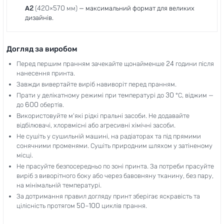
A2
(420×570 мм)
— максимальний формат для великих
дизайнів.
Догляд за виробом
Перед першим пранням зачекайте щонайменше 24 години після
нанесення принта.
Завжди вивертайте виріб навиворіт перед пранням.
Прати у делікатному режимі при температурі до 30 °C, віджим —
до 600 обертів.
Використовуйте м'які рідкі пральні засоби. Не додавайте
відбілювачі, хлорвмісні або агресивні хімічні засоби.
Не сушіть у сушильній машині, на радіаторах та під прямими
сонячними променями. Сушіть природним шляхом у затіненому
місці.
Не прасуйте безпосередньо по зоні принта. За потреби прасуйте
виріб з виворітного боку або через бавовняну тканину, без пару,
на мінімальній температурі.
За дотримання правил догляду принт зберігає яскравість та
цілісність протягом 50–100 циклів прання.