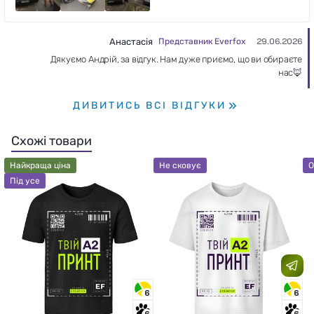
Анастасія
Представник Everfox
29.06.2026
Дякуємо Андрій, за відгук. Нам дуже приємо, що ви обираєте
нас🦊
ДИВИТИСЬ ВСІ ВІДГУКИ
Схожі товари
Найкраща ціна
Не сковує
О
Під усе