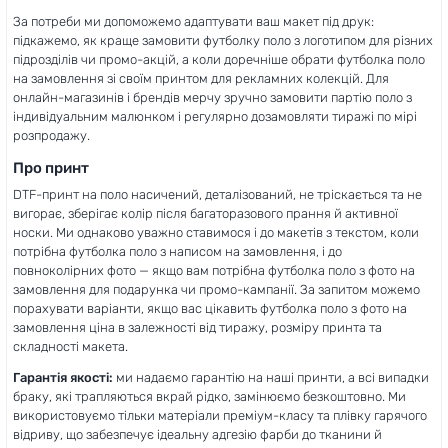
За потреби ми допоможемо адаптувати ваш макет під друк:
підкажемо, як краще замовити футболку поло з логотипом для різних
підрозділів чи промо-акцій, а коли доречніше обрати футболка поло
на замовлення зі своїм принтом для рекламних колекцій. Для
онлайн-магазинів і брендів мерчу зручно замовити партію поло з
індивідуальним малюнком і регулярно дозамовляти тиражі по мірі
розпродажу.
Про принт
DTF-принт на поло насичений, деталізований, не тріскається та не
вигорає, зберігає колір після багаторазового прання й активної
носки. Ми однаково уважно ставимося і до макетів з текстом, коли
потрібна футболка поло з написом на замовлення, і до
повноколірних фото — якщо вам потрібна футболка поло з фото на
замовлення для подарунка чи промо-кампанії. За запитом можемо
порахувати варіанти, якщо вас цікавить футболка поло з фото на
замовлення ціна в залежності від тиражу, розміру принта та
складності макета.
Гарантія якості:
ми надаємо гарантію на наші принти, а всі випадки
браку, які трапляються вкрай рідко, замінюємо безкоштовно. Ми
використовуємо тільки матеріали преміум-класу та плівку гарячого
відриву, що забезпечує ідеальну адгезію фарби до тканини й