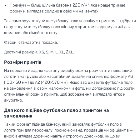
Преміум — більш щільна бавовна 220 г/м², яка краще тримає
форму й виглядає солідно в офісі чи на івентах.
Так само зручно купити футболку поло чоловічу з принтом і підібрати
пару — купити футболку поло жіночу з принтом в одному стилі для
команди або сімейного сету.
Фасон: стандартна посадка.
Доступні розміри: XS, S, M, L, XL, 2XL.
Розміри принтів
На передню й задню частину виробу можна розмістити невеликий
логотип на грудях або масштабний дизайн на спині: від формату A6
(100×150 мм) до A2 (420×570 мм). Якщо вас цікавить футболка поло
на замовлення зі своїм малюнком чи фото, ми допоможемо підібрати
оптимальний розмір принта, щоб зображення виглядало чітко й
акуратно.
Для кого підійде футболка поло з принтом на
замовлення
Такий формат підійде бізнесу, який замовляє футболки поло з
логотипом для персоналу, промо-команд, продавців чи офіціантів —
виріб виглядає доречно навіть у строгому дрес-коді. Якщо ви