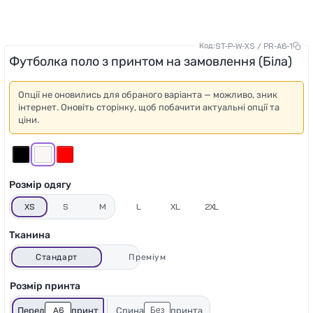
Код:
ST-P-W-XS / PR-A6-1
Футболка поло з принтом на замовлення (Біла)
Опції не оновились для обраного варіанта — можливо, зник
інтернет. Оновіть сторінку, щоб побачити актуальні опції та
ціни.
Розмір одягу
XS
S
M
L
XL
2XL
Тканина
Стандарт
Преміум
Розмір принта
A6
Без
Перед
принт
Спина
принта