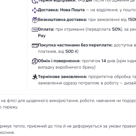
Термін відправки:
1–3 дні
після погодження де
Доставка:
Нова Пошта
— на відділення, у пошто
Безкоштовна доставка:
при замовленні від
150
Оплата:
при отриманні (передплата
50%
), за р
Pay
Покупка частинами без переплати:
доступна 
платежів, від
500
₴)
Обмін і повернення:
протягом
14
днів (крім інд
випадку виробничого браку)
Термінове замовлення:
пріоритетна обробка та 
замовлення одразу потрапляє в роботу — дизайн
 на флісі для щоденного використання, роботи, навчання чи подоро
о тиражу.
тримує тепло, приємний до тіла й не деформується за умови правил
осіння.