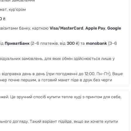
талей замовлення
мат, кур'єром
0
₴
еквізитами банку, карткою
Visa/MasterCard
,
Apple Pay
,
Google
від
ПриватБанк
(2–6 платежів, від
300
₴) та
monobank
(3–6
ивідуальних замовлень, для яких обмін здійснюється лише у
відправка день в день (при погодженні до 12:00, Пн–Пт). Ваше
ер почне першим, а готовий макет піде в друк без черги
жей. Це зручний спосіб купити тепле худі з принтом для себе,
ьного догляду. Такий варіант підійде, якщо ви хочете купити