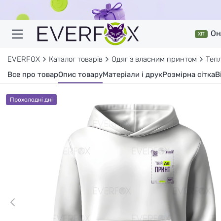
Он
ХІТ
EVERFOX
Каталог товарів
Одяг з власним принтом
Тепл
Все про товар
Опис товару
Матеріали і друк
Розмірна сітка
В
Прохолодні дні