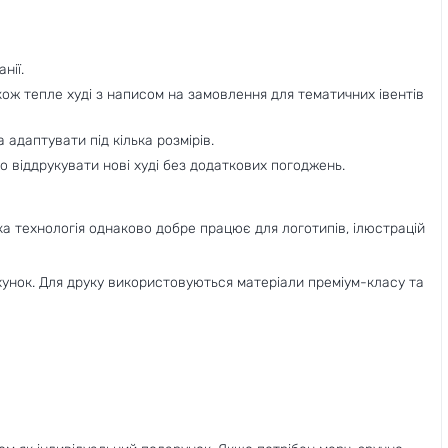
нії.
акож тепле худі з написом на замовлення для тематичних івентів
адаптувати під кілька розмірів.
о віддрукувати нові худі без додаткових погоджень.
ака технологія однаково добре працює для логотипів, ілюстрацій
хунок. Для друку використовуються матеріали преміум-класу та