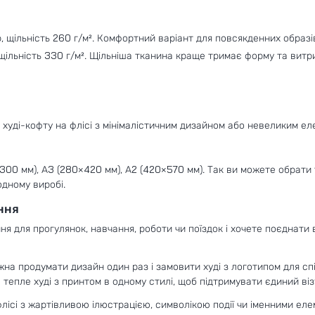
 щільність 260 г/м². Комфортний варіант для повсякденних образі
щільність 330 г/м². Щільніша тканина краще тримає форму та витр
 худі-кофту на флісі з мінімалістичним дизайном або невеликим е
0×300 мм), A3 (280×420 мм), A2 (420×570 мм). Так ви можете обрат
одному виробі.
ення
я для прогулянок, навчання, роботи чи поїздок і хочете поєднати в
на продумати дизайн один раз і замовити худі з логотипом для спів
е тепле худі з принтом в одному стилі, щоб підтримувати єдиний ві
лісі з жартівливою ілюстрацією, символікою події чи іменними ел