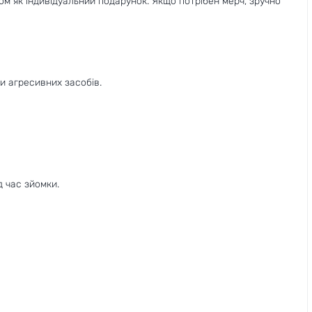
ом як індивідуальний подарунок. Якщо потрібен мерч, зручно
и агресивних засобів.
д час зйомки.