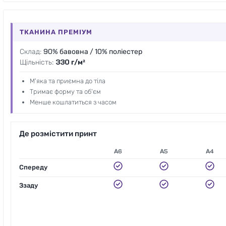
ТКАНИНА ПРЕМІУМ
Склад:
90% бавовна / 10% поліестер
Щільність:
330 г/м²
М'яка та приємна до тіла
Тримає форму та об'єм
Менше кошлатиться з часом
Де розмістити принт
А6
А5
А4
Спереду
Ззаду