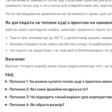
Так ви можете замовити тепле худі з власним принтом для всіє
замовити тепле худі з логотипом для співробітників або партне
Після підтвердження замовлення ми зв’яжемося з вами, щоб узг
Як доглядати за теплим худі з принтом на замов
Щоб річ довго виглядала охайно, важливо правильно прати та с
Прати при температурі до 30 °C у делікатному режимі, вивер
Використовувати м’які мийні засоби без хлору та відбілювачі
Не сушити на радіаторах і не прасувати безпосередньо по 
Важливо
Відтінок готового виробу може трохи відрізнятися від того, що 
FAQ
Питання 1: Чи можна купити тепле худі з принтом нев
Питання 2: Які саме дизайни ви друкуєте?
Питання 3: Чи підходить такий варіант для корпорати
Питання 4: Як обрати розмір?