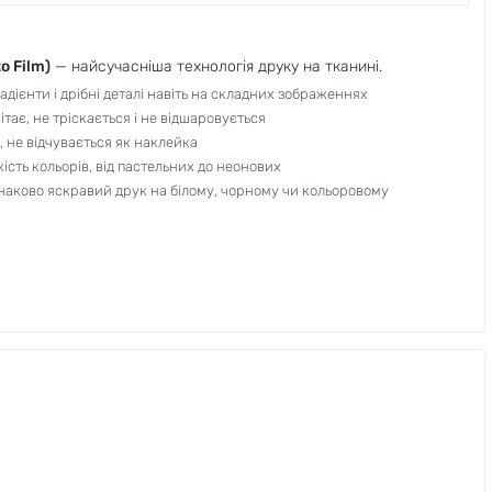
to Film)
— найсучасніша технологія друку на тканині.
адієнти і дрібні деталі навіть на складних зображеннях
тає, не тріскається і не відшаровується
 не відчувається як наклейка
кість кольорів, від пастельних до неонових
наково яскравий друк на білому, чорному чи кольоровому