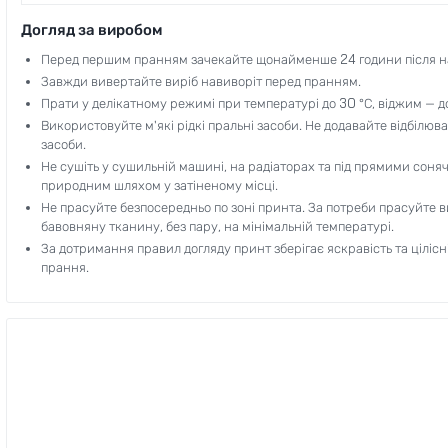
Догляд за виробом
Перед першим пранням зачекайте щонайменше 24 години після н
Завжди вивертайте виріб навиворіт перед пранням.
Прати у делікатному режимі при температурі до 30 °C, віджим — д
Використовуйте м'які рідкі пральні засоби. Не додавайте відбілювач
засоби.
Не сушіть у сушильній машині, на радіаторах та під прямими сон
природним шляхом у затіненому місці.
Не прасуйте безпосередньо по зоні принта. За потреби прасуйте ви
бавовняну тканину, без пару, на мінімальній температурі.
За дотримання правил догляду принт зберігає яскравість та ціліс
прання.