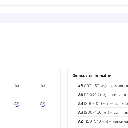
Формати і розміри
А3
А2
A6
(100×150 мм)
— для логот
—
—
A5
(140×210 мм)
— компактни
A4
(200×300 мм)
— стандарт
A3
(280×420 мм)
— великий 
A2
(420×570 мм)
— максимал