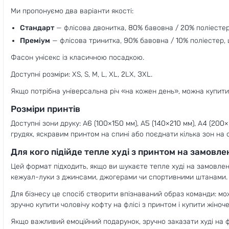
Ми пропонуємо два варіанти якості:
Стандарт
— флісова двонитка, 80% бавовна / 20% поліестер,
Преміум
— флісова тринитка, 90% бавовна / 10% поліестер, 
Фасон унісекс із класичною посадкою.
Доступні розміри: XS, S, M, L, XL, 2LX, 3XL.
Якщо потрібна універсальна річ «на кожен день», можна купити
Розміри принтів
Доступні зони друку: A6 (100×150 мм), A5 (140×210 мм), A4 (20
грудях, яскравим принтом на спині або поєднати кілька зон на 
Для кого підійде тепле худі з принтом на замовл
Цей формат підходить, якщо ви шукаєте тепле худі на замовленн
кежуал-луки з джинсами, джогерами чи спортивними штанами.
Для бізнесу це спосіб створити впізнаваний образ команди: мож
зручно купити чоловічу кофту на флісі з принтом і купити жіноч
Якщо важливий емоційний подарунок, зручно заказати худі на ф