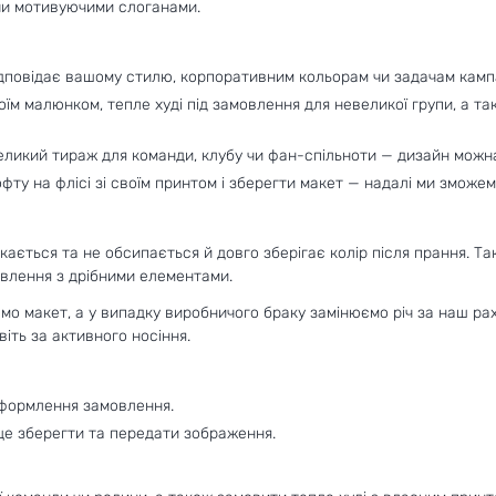
 чи мотивуючими слоганами.
ідповідає вашому стилю, корпоративним кольорам чи задачам кампа
оїм малюнком, тепле худі під замовлення для невеликої групи, а т
еликий тираж для команди, клубу чи фан-спільноти — дизайн можна 
фту на флісі зі своїм принтом і зберегти макет — надалі ми зможем
кається та не обсипається й довго зберігає колір після прання. Т
мовлення з дрібними елементами.
мо макет, а у випадку виробничого браку замінюємо річ за наш ра
іть за активного носіння.
оформлення замовлення.
аще зберегти та передати зображення.