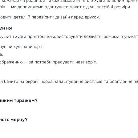
ї команди чи родини, а також замовити тепле худі з власним принт
рів — ми допоможемо адаптувати макет під усі потрібні розміри.
одити деталі й перевірити дизайн перед друком.
лення
ушити худі з принтом: використовувати делікатні режими й уникат
нувши худі навиворіт.
в.
зображенню — за потреби прасувати навиворіт.
ви бачите на екрані, через налаштування дисплеїв та освітлення пі
еликим тиражем?
вного мерчу?