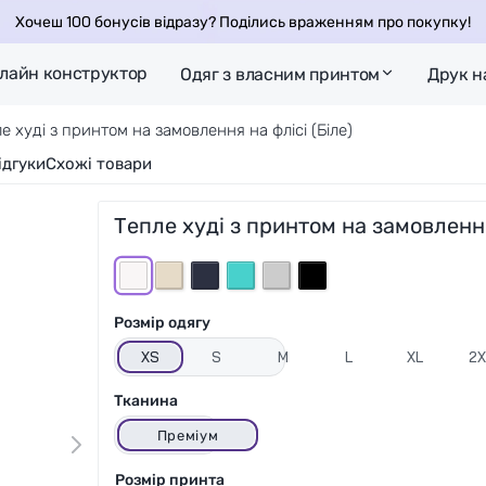
Хочеш 100 бонусів відразу? Поділись враженням про покупку!
лайн конструктор
Одяг з власним принтом
Друк н
е худі з принтом на замовлення на флісі (Біле)
ідгуки
Схожі товари
Тепле худі з принтом на замовлення
Розмір одягу
XS
S
M
L
XL
2X
Тканина
Преміум
Розмір принта