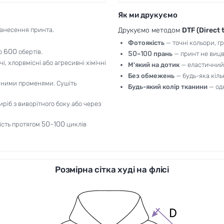
Як ми друкуємо
анесення принта.
Друкуємо методом
DTF (Direct 
Фотоякість
— точні кольори, гр
о 600 обертів.
50–100 прань
— принт не вицві
і, хлорвмісні або агресивні хімічні
М'який на дотик
— еластичний,
Без обмежень
— будь-яка кіль
ячними променями. Сушіть
Будь-який колір тканини
— од
ріб з виворітного боку або через
ність протягом 50–100 циклів
Розмірна сітка худі на флісі