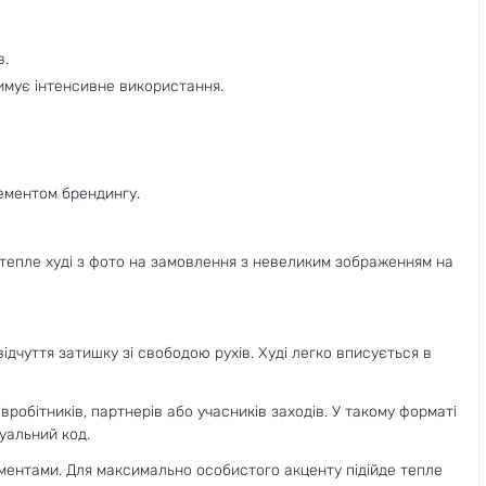
в.
имує інтенсивне використання.
лементом брендингу.
и тепле худі з фото на замовлення з невеликим зображенням на
ідчуття затишку зі свободою рухів. Худі легко вписується в
робітників, партнерів або учасників заходів. У такому форматі
зуальний код.
ементами. Для максимально особистого акценту підійде тепле