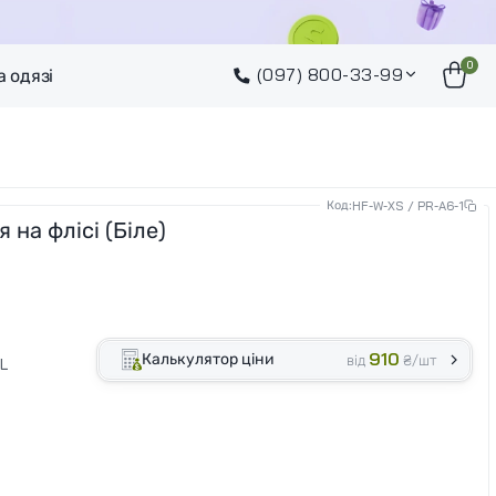
0
(097) 800-33-99
а одязі
Код:
HF-W-XS / PR-A6-1
 на флісі (Біле)
910
Калькулятор ціни
від
₴/шт
L