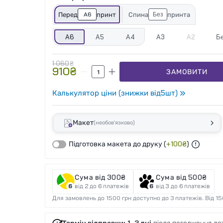
A6
Без
Перед
принт
Спина
принта
A6
A5
A4
A3
A2
Б
1 060
₴
910
₴
ЗАМОВИТИ
Калькулятор ціни (знижки від
5
шт)
Макет
(необов'язково)
Підготовка макета до друку
(
+
100
₴
)
Сума від 300₴
Сума від 500₴
від 2 до 6 платежів
від 3 до 6 платежів
Для замовлень до 1500 грн доступно до 3 платежів. Від 15