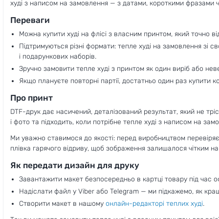
худі з написом на замовлення — з датами, короткими фразами
Переваги
Можна купити худі на флісі з власним принтом, який точно в
Підтримуються різні формати: тепле худі на замовлення зі св
і подарункових наборів.
Зручно замовити тепле худі з принтом як один виріб або нев
Якщо плануєте повторні партії, достатньо один раз купити ко
Про принт
DTF-друк дає насичений, деталізований результат, який не тріс
і фото та підходить, коли потрібне тепле худі з написом на за
Ми уважно ставимося до якості: перед виробництвом перевіряє
плівка гарячого відриву, щоб зображення залишалося чітким нав
Як передати дизайн для друку
Завантажити макет безпосередньо в картці товару під час 
Надіслати файл у Viber або Telegram — ми підкажемо, як кр
Створити макет в нашому
онлайн-редакторі теплих худі
.