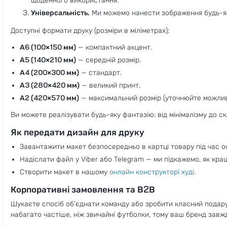
щоденного використання.
Універсальність.
Ми можемо нанести зображення будь-яко
Доступні формати друку (розміри в міліметрах):
A6 (100×150 мм)
— компактний акцент.
A5 (140×210 мм)
— середній розмір.
A4 (200×300 мм)
— стандарт.
A3 (280×420 мм)
— великий принт.
A2 (420×570 мм)
— максимальний розмір (уточнюйте можливі
Ви можете реалізувати будь-яку фантазію: від мінімалізму до 
Як передати дизайн для друку
Завантажити макет безпосередньо в картці товару під час 
Надіслати файл у Viber або Telegram — ми підкажемо, як кр
Створити макет в нашому
онлайн конструкторі худі
.
Корпоративні замовлення та B2B
Шукаєте спосіб об’єднати команду або зробити класний подар
набагато частіше, ніж звичайні футболки, тому ваш бренд завжд