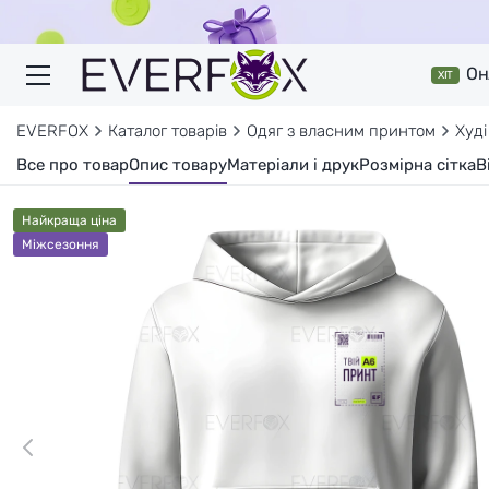
Он
ХІТ
EVERFOX
Каталог товарів
Одяг з власним принтом
Худі
Все про товар
Опис товару
Матеріали і друк
Розмірна сітка
В
Найкраща ціна
Міжсезоння