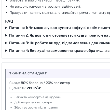
Вивертати виріб навиворіт перед пранням.
Не використовувати агресивні відбілювачі.
Прасувати тканину можна, але уникайте прямого контакту пр
FAQ
Питання 1:
Чи можна у вас
купити кофту зі своїм прин
Питання 2:
Як довго виготовляється
худі з принтом на
Питання 3:
Чи робите ви
худі під замовлення
для коман
Питання 4:
Яке
худі на замовлення
краще обрати для 
ТКАНИНА СТАНДАРТ
Склад:
80% бавовна / 20% поліестер
Щільність:
260 г/м²
Легка та комфортна на щодень
Добре пропускає повітря
Зберігає форму після прання