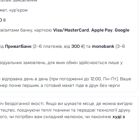
талей замовлення
мат, кур'єром
0
₴
еквізитами банку, карткою
Visa/MasterCard
,
Apple Pay
,
Google
від
ПриватБанк
(2–6 платежів, від
300
₴) та
monobank
(3–6
ивідуальних замовлень, для яких обмін здійснюється лише у
відправка день в день (при погодженні до 12:00, Пн–Пт). Ваше
ер почне першим, а готовий макет піде в друк без черги
іч бездоганної якості. Якщо ви шукаєте місце, де можна вигідно
ецтво, поєднуючи теплі тканини та передові технології друку.
того, чи потрібен вам складний малюнок, чи лаконічне
худі з