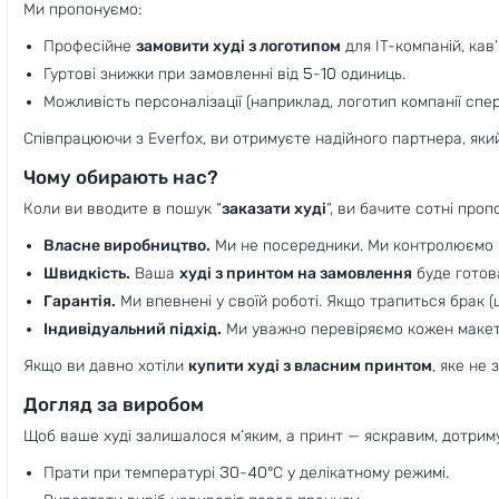
Ми пропонуємо:
Професійне
замовити худі з логотипом
для IT-компаній, кав’
Гуртові знижки при замовленні від 5-10 одиниць.
Можливість персоналізації (наприклад, логотип компанії спер
Співпрацюючи з Everfox, ви отримуєте надійного партнера, який
Чому обирають нас?
Коли ви вводите в пошук “
заказати худі
“, ви бачите сотні про
Власне виробництво.
Ми не посередники. Ми контролюємо к
Швидкість.
Ваша
худі з принтом на замовлення
буде готова
Гарантія.
Ми впевнені у своїй роботі. Якщо трапиться брак (щ
Індивідуальний підхід.
Ми уважно перевіряємо кожен макет
Якщо ви давно хотіли
купити худі з власним принтом
, яке не
Догляд за виробом
Щоб ваше худі залишалося м’яким, а принт — яскравим, дотрим
Прати при температурі 30-40°C у делікатному режимі.