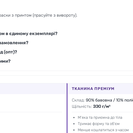
аски з принтом (прасуйте з вивороту).
том
в єдиному екземплярі?
 замовлення
?
д (опт)?
зими?
ТКАНИНА ПРЕМІУМ
Склад:
90% бавовна / 10% пол
Щільність:
330 г/м²
М'яка та приємна до тіла
Тримає форму та об'єм
Менше кошлатиться з часом