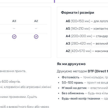
Формати і розміри
А3
А2
A6
(100×150 мм)
— для логот
—
—
A5
(140×210 мм)
— компактни
A4
(200×300 мм)
— стандарт
A3
(280×420 мм)
— великий 
A2
(420×570 мм)
— максимал
Як ми друкуємо
анесення принта.
Друкуємо методом
DTF (Direct 
Фотоякість
— точні кольори, гр
о 600 обертів.
50–100 прань
— принт не вицві
і, хлорвмісні або агресивні хімічні
М'який на дотик
— еластичний,
Без обмежень
— будь-яка кіль
ячними променями. Сушіть
Будь-який колір тканини
— од
ріб з виворітного боку або через