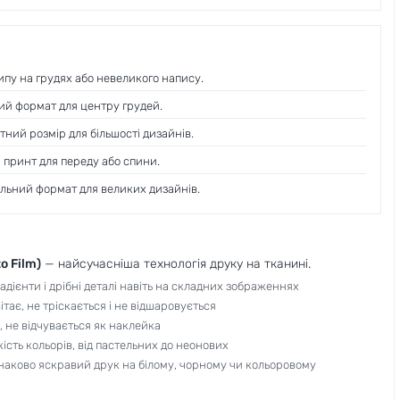
ипу на грудях або невеликого напису.
й формат для центру грудей.
ний розмір для більшості дизайнів.
принт для переду або спини.
ьний формат для великих дизайнів.
to Film)
— найсучасніша технологія друку на тканині.
адієнти і дрібні деталі навіть на складних зображеннях
тає, не тріскається і не відшаровується
 не відчувається як наклейка
кість кольорів, від пастельних до неонових
наково яскравий друк на білому, чорному чи кольоровому