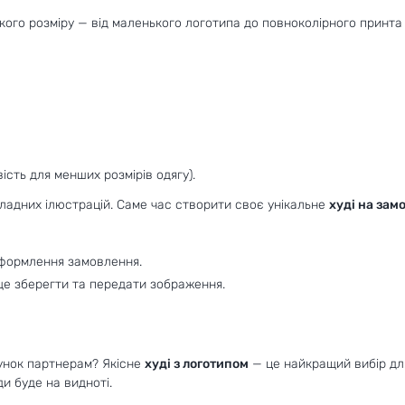
го розміру — від маленького логотипа до повноколірного принта 
сть для менших розмірів одягу).
складних ілюстрацій. Саме час створити своє унікальне
худі на зам
оформлення замовлення.
аще зберегти та передати зображення.
унок партнерам? Якісне
худі з логотипом
— це найкращий вибір дл
и буде на видноті.