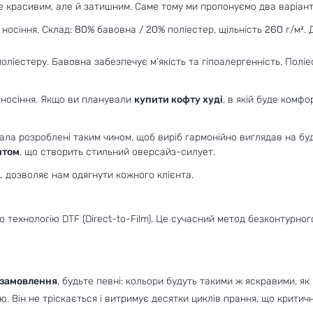
 красивим, але й затишним. Саме тому ми пропонуємо два варіант
осіння. Склад: 80% бавовна / 20% поліестер, щільність 260 г/м². Д
оліестеру. Бавовна забезпечує м’якість та гіпоалергенність. Поліе
о носіння. Якщо ви планували
купити кофту худі
, в якій буде комфо
ала розроблені таким чином, щоб виріб гармонійно виглядав на буд
нтом
, що створить стильний оверсайз-силует.
3XL дозволяє нам одягнути кожного клієнта.
о технологію DTF (Direct-to-Film). Це сучасний метод безконтурног
а замовлення
, будьте певні: кольори будуть такими ж яскравими, як
. Він не тріскається і витримує десятки циклів прання, що крити