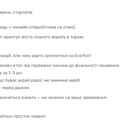
ярень, стартапів.
еду + нікнейм співробітника на спині).
 гарантує якість кожного виробу в тиражі.
позицій. Але чому варто зупинитися на Everfox?
ожен етап: від перевірки тканини до фінального пакування.
 за 1-3 дні.
о буває вкрай рідко), ми замінимо виріб.
 перед друком.
 захочеться знімати — ми чекаємо на ваше замовлення.
уйтесь простих правил: