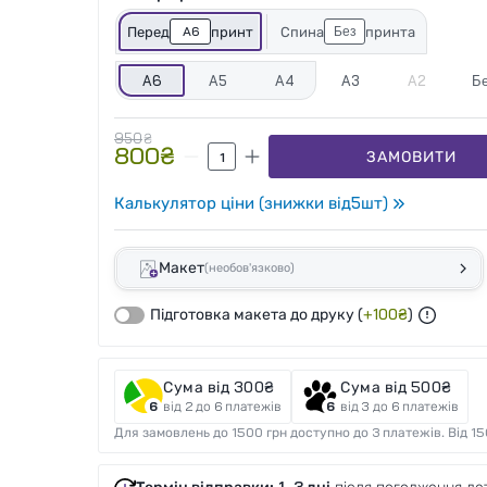
A6
Без
Перед
принт
Спина
принта
A6
A5
A4
A3
A2
Б
950
₴
800
₴
ЗАМОВИТИ
Калькулятор ціни (знижки від
5
шт)
Макет
(необов'язково)
Підготовка макета до друку
(
+
100
₴
)
Сума від 300₴
Сума від 500₴
від 2 до 6 платежів
від 3 до 6 платежів
Для замовлень до 1500 грн доступно до 3 платежів. Від 15