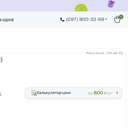
0
(097) 800-33-99
а одязі
Код:
H-W-XS / PR-A6-1
)
800
Калькулятор ціни
від
₴/шт
L