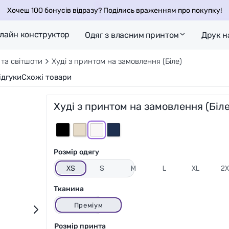
Хочеш 100 бонусів відразу? Поділись враженням про покупку!
лайн конструктор
Одяг з власним принтом
Друк н
 та світшоти
Худі з принтом на замовлення (Біле)
ідгуки
Схожі товари
Худі з принтом на замовлення (Біле
Розмір одягу
XS
S
M
L
XL
2X
Тканина
Преміум
Розмір принта