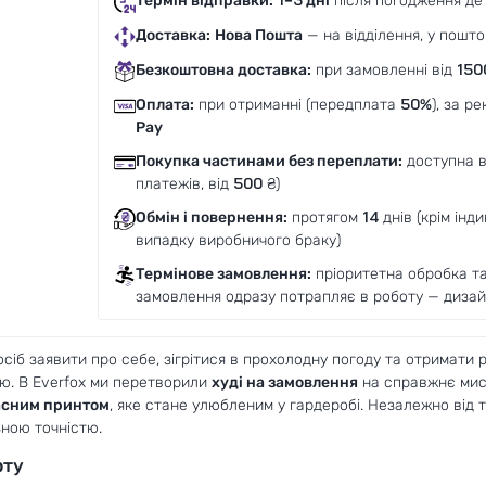
Термін відправки:
1–3 дні
після погодження де
Доставка:
Нова Пошта
— на відділення, у пошто
Безкоштовна доставка:
при замовленні від
150
Оплата:
при отриманні (передплата
50%
), за р
Pay
Покупка частинами без переплати:
доступна 
платежів, від
500
₴)
Обмін і повернення:
протягом
14
днів (крім інд
випадку виробничого браку)
Термінове замовлення:
пріоритетна обробка та 
замовлення одразу потрапляє в роботу — дизайн
сіб заявити про себе, зігрітися в прохолодну погоду та отримати р
ю. В Everfox ми перетворили
худі на замовлення
на справжнє мист
ласним принтом
, яке стане улюбленим у гардеробі. Незалежно від 
ьною точністю.
рту