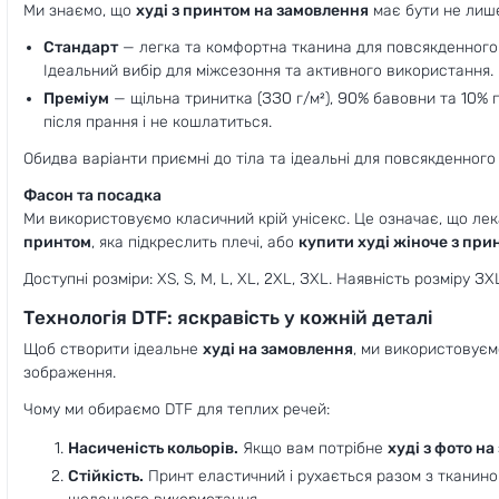
Ми знаємо, що
худі з принтом на замовлення
має бути не лише
Стандарт
— легка та комфортна тканина для повсякденного н
Ідеальний вибір для міжсезоння та активного використання.
Преміум
— щільна тринитка (330 г/м²), 90% бавовни та 10% п
після прання і не кошлатиться.
Обидва варіанти приємні до тіла та ідеальні для повсякденног
Фасон та посадка
Ми використовуємо класичний крій унісекс. Це означає, що лек
принтом
, яка підкреслить плечі, або
купити худі жіноче з при
Доступні розміри: XS, S, M, L, XL, 2XL, 3XL. Наявність розміру 
Технологія DTF: яскравість у кожній деталі
Щоб створити ідеальне
худі на замовлення
, ми використовуєм
зображення.
Чому ми обираємо DTF для теплих речей:
Насиченість кольорів.
Якщо вам потрібне
худі з фото н
Стійкість.
Принт еластичний і рухається разом з тканиною