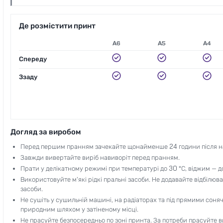
Де розмістити принт
А6
А5
А4
Спереду
Ззаду
Догляд за виробом
Перед першим пранням зачекайте щонайменше 24 години після н
Завжди вивертайте виріб навиворіт перед пранням.
Прати у делікатному режимі при температурі до 30 °C, віджим — д
Використовуйте м'які рідкі пральні засоби. Не додавайте відбілювач
засоби.
Не сушіть у сушильній машині, на радіаторах та під прямими сон
природним шляхом у затіненому місці.
Не прасуйте безпосередньо по зоні принта. За потреби прасуйте ви